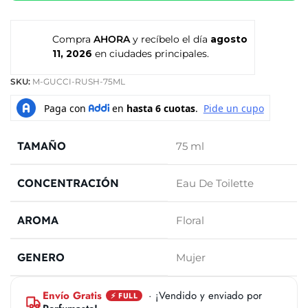
Compra
AHORA
y recíbelo el día
agosto
11, 2026
en ciudades principales.
SKU:
M-GUCCI-RUSH-75ML
TAMAÑO
75 ml
CONCENTRACIÓN
Eau De Toilette
AROMA
Floral
GENERO
Mujer
Envío Gratis
· ¡Vendido y enviado por
⚡ FULL