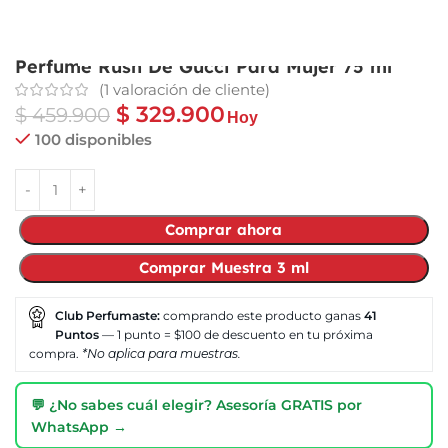
Perfume Rush De Gucci Para Mujer 75 ml
(
1
valoración de cliente)
$
329.900
$
459.900
Hoy
100 disponibles
Comprar ahora
Comprar Muestra 3 ml
Club Perfumaste:
comprando este producto ganas
41
Puntos
— 1 punto = $100 de descuento en tu próxima
compra.
*No aplica para muestras.
💬 ¿No sabes cuál elegir? Asesoría GRATIS por
WhatsApp →