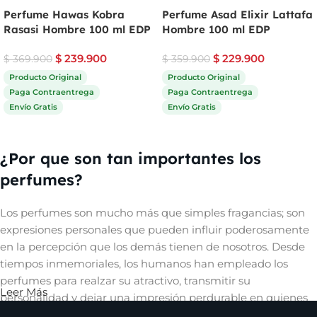
Perfume Hawas Kobra
Perfume Asad Elixir Lattafa
Rasasi Hombre 100 ml EDP
Hombre 100 ml EDP
$
239.900
$
229.900
$
369.900
$
359.900
Producto Original
Producto Original
Paga Contraentrega
Paga Contraentrega
Envío Gratis
Envío Gratis
Comprar ahora
Comprar ahora
¿Por que son tan importantes los
perfumes?
Los perfumes son mucho más que simples fragancias; son
expresiones personales que pueden influir poderosamente
en la percepción que los demás tienen de nosotros. Desde
tiempos inmemoriales, los humanos han empleado los
perfumes para realzar su atractivo, transmitir su
Leer Más
personalidad y dejar una impresión perdurable en quienes
les rodean. Un aroma cautivador puede evocar recuerdos,