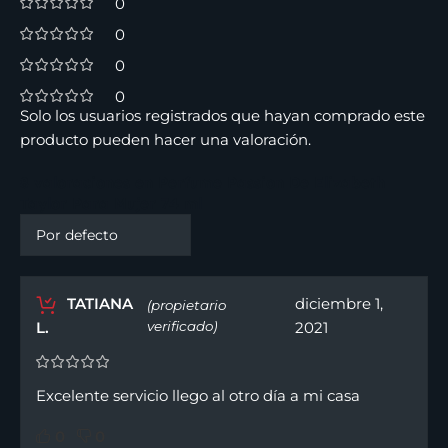
0
0
0
0
Solo los usuarios registrados que hayan comprado este
producto pueden hacer una valoración.
8 valoraciones en
Perfume Passion De Elizabeth
Taylor Para Mujer 74 ml
TATIANA
diciembre 1,
(propietario
L.
verificado)
2021
Excelente servicio llego al otro día a mi casa
0
0