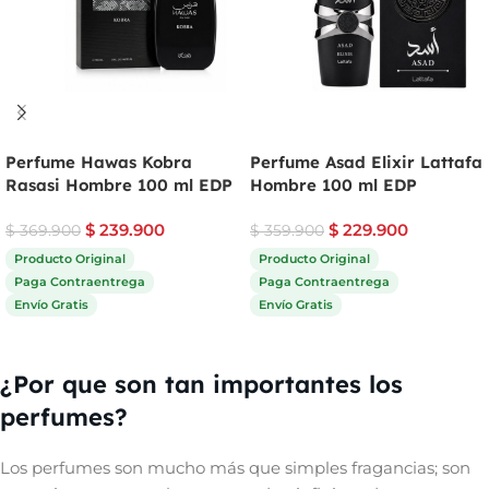
Perfume Hawas Kobra
Perfume Asad Elixir Lattafa
Rasasi Hombre 100 ml EDP
Hombre 100 ml EDP
$
239.900
$
229.900
$
369.900
$
359.900
Producto Original
Producto Original
Paga Contraentrega
Paga Contraentrega
Envío Gratis
Envío Gratis
Comprar ahora
Comprar ahora
¿Por que son tan importantes los
perfumes?
Los perfumes son mucho más que simples fragancias; son