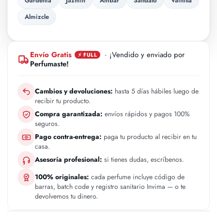
Gardenia
Jazmin
Ambar
Sandalo
Vainilla
Almizcle
Envío Gratis
· ¡Vendido y enviado por
⚡ FULL
Perfumaste!
Cambios y devoluciones:
hasta 5 días hábiles luego de
recibir tu producto.
Compra garantizada:
envíos rápidos y pagos 100%
seguros.
Pago contra-entrega:
paga tu producto al recibir en tu
casa.
Asesoría profesional:
si tienes dudas, escríbenos.
100% originales:
cada perfume incluye código de
barras, batch code y registro sanitario Invima — o te
devolvemos tu dinero.