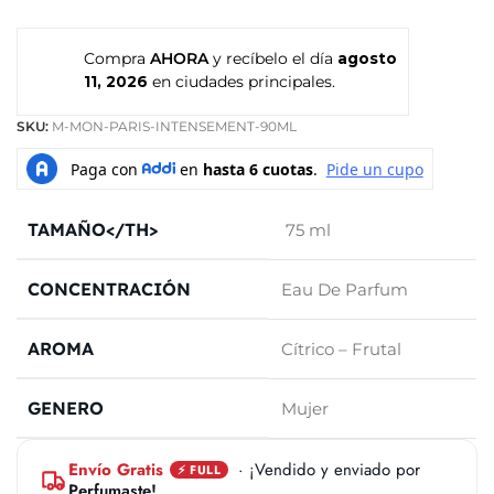
Compra
AHORA
y recíbelo el día
agosto
11, 2026
en ciudades principales.
SKU:
M-MON-PARIS-INTENSEMENT-90ML
TAMAÑO</TH>
75 ml
CONCENTRACIÓN
Eau De Parfum
AROMA
Cítrico – Frutal
GENERO
Mujer
Envío Gratis
· ¡Vendido y enviado por
⚡ FULL
Perfumaste!