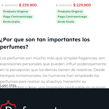
$
239.900
$
229.900
$
369.900
$
359.900
Producto Original
Producto Original
Paga Contraentrega
Paga Contraentrega
Envío Gratis
Envío Gratis
Comprar ahora
Comprar ahora
¿Por que son tan importantes los
perfumes?
Los perfumes son mucho más que simples fragancias; son
expresiones personales que pueden influir poderosamente
en la percepción que los demás tienen de nosotros. Desde
tiempos inmemoriales, los humanos han empleado los
perfumes para realzar su atractivo, transmitir su
Leer Más
personalidad y dejar una impresión perdurable en quienes
les rodean. Un aroma cautivador puede evocar recuerdos,
despertar emociones y crear una conexión íntima con
quienes nos rodean, convirtiéndose así en una herramienta