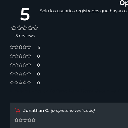
Op
5
Solo los usuarios registrados que hayan 
5 reviews
5
0
0
0
0
5 valoraciones en
Perfume Luna Rossa Ocean De Pra
Jonathan C.
(propietario verificado)