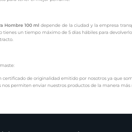
ra Hombre 100 ml
depende de la ciudad y la empresa trans
o tienes un tiempo máximo de 5 días hábiles para devolverlo y
racto.
umaste:
 certificado de originalidad emitido por nosotros ya que so
cos nos permiten enviar nuestros productos de la manera más 