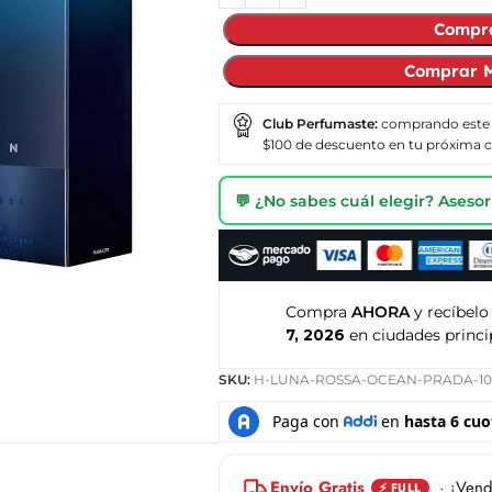
Compr
Comprar M
Club Perfumaste:
comprando este
$100 de descuento en tu próxima
💬 ¿No sabes cuál elegir? Ases
Compra
AHORA
y recíbelo
7, 2026
en ciudades princi
SKU:
H-LUNA-ROSSA-OCEAN-PRADA-1
Envío Gratis
· ¡Vend
⚡ FULL