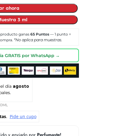
ar ahora
uestra 3 ml
 producto ganas
65
Puntos
— 1 punto =
 compra.
*No aplica para muestras.
oría GRATIS por WhatsApp →
 el día
agosto
pales.
00ML
ido y enviado por
Perfumaste!