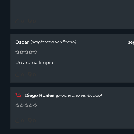
0
0
Oscar
se
(propietario verificado)
Un aroma limpio
0
0
Diego Ruales
(propietario verificado)
0
0