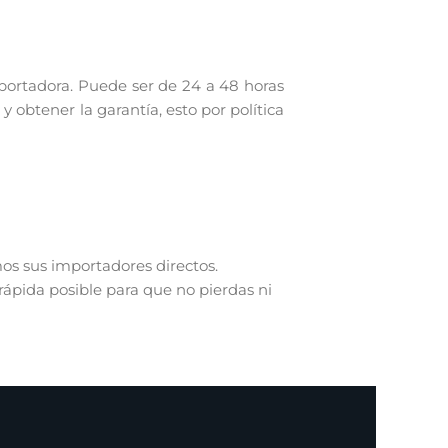
portadora. Puede ser de 24 a 48 horas
 obtener la garantía, esto por política
mos sus importadores directos.
rápida posible para que no pierdas ni