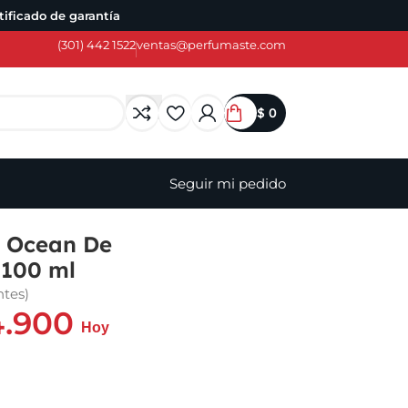
ificado de garantía
(301) 442 1522
ventas@perfumaste.com
$
0
Seguir mi pedido
 Ocean De
100 ml
ntes)
.900
Hoy