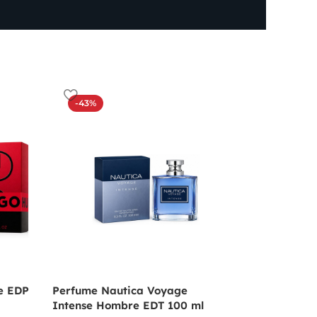
-43%
-19%
e EDP
Perfume Nautica Voyage
Perfume Angel De
Intense Hombre EDT 100 ml
Mugler Para Muje