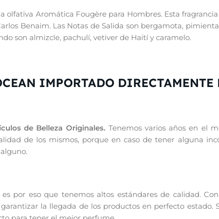
ia olfativa Aromática Fougère para Hombres. Esta fragranci
arlos Benaim. Las Notas de Salida son bergamota, pimienta 
ndo son almizcle, pachulí, vetiver de Haití y caramelo.
OCEAN IMPORTADO DIRECTAMENTE 
culos de Belleza Originales.
Tenemos varios años en el mer
inalidad de los mismos, porque en caso de tener alguna in
 alguno.
es por eso que tenemos altos estándares de calidad. Con r
arantizar la llegada de los productos en perfecto estado. S
cto para tener el mejor perfume.