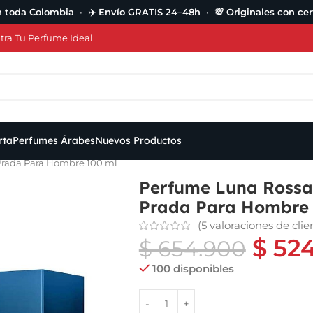
n toda Colombia · ✈️ Envío GRATIS 24–48h · 💯 Originales con cert
ra Tu Perfume Ideal
rta
Perfumes Árabes
Nuevos Productos
rada Para Hombre 100 ml
Perfume Luna Rossa
Prada Para Hombre 
(
5
valoraciones de clie
$
524
$
654.900
100 disponibles