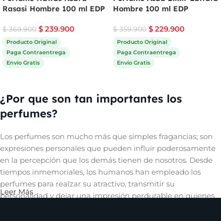
Rasasi Hombre 100 ml EDP
Hombre 100 ml EDP
$
239.900
$
229.900
$
369.900
$
359.900
Producto Original
Producto Original
Paga Contraentrega
Paga Contraentrega
Envío Gratis
Envío Gratis
Comprar ahora
Comprar ahora
¿Por que son tan importantes los
perfumes?
Los perfumes son mucho más que simples fragancias; son
expresiones personales que pueden influir poderosamente
en la percepción que los demás tienen de nosotros. Desde
tiempos inmemoriales, los humanos han empleado los
perfumes para realzar su atractivo, transmitir su
Leer Más
personalidad y dejar una impresión perdurable en quienes
les rodean. Un aroma cautivador puede evocar recuerdos,
despertar emociones y crear una conexión íntima con