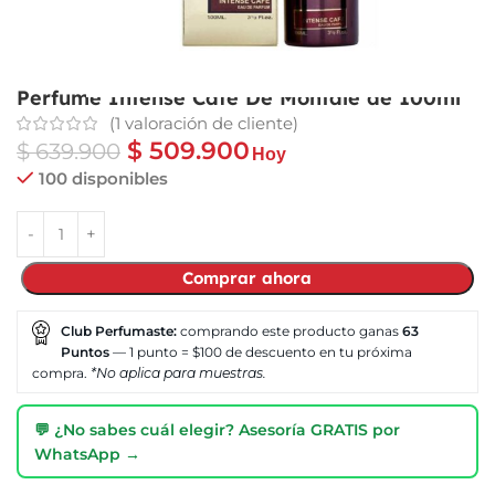
Perfume Intense Cafe De Montale de 100ml
(
1
valoración de cliente)
$
509.900
$
639.900
Hoy
100 disponibles
Comprar ahora
Club Perfumaste:
comprando este producto ganas
63
Puntos
— 1 punto = $100 de descuento en tu próxima
compra.
*No aplica para muestras.
💬 ¿No sabes cuál elegir? Asesoría GRATIS por
WhatsApp →