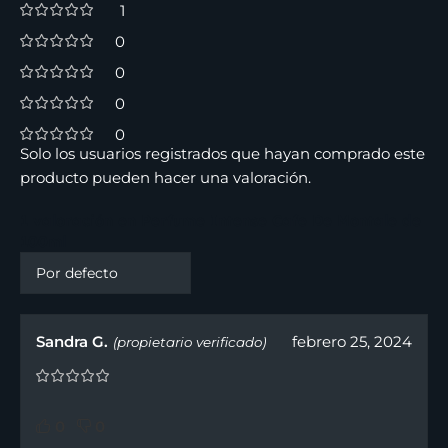
1
0
0
0
0
Solo los usuarios registrados que hayan comprado este
producto pueden hacer una valoración.
1 valoración en
Perfume Intense Cafe De Montale de
100ml
Sandra G.
febrero 25, 2024
(propietario verificado)
0
0