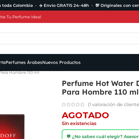
n toda Colombia · ✈️ Envío GRATIS 24–48h · 💯 Originales con cert
ra Tu Perfume Ideal
rta
Perfumes Árabes
Nuevos Productos
Para Hombre 110 ml
Perfume Hot Water 
Para Hombre 110 ml
(
1
valoración de cliente
AGOTADO
Sin existencias
💬 ¿No sabes cuál elegir? Ases