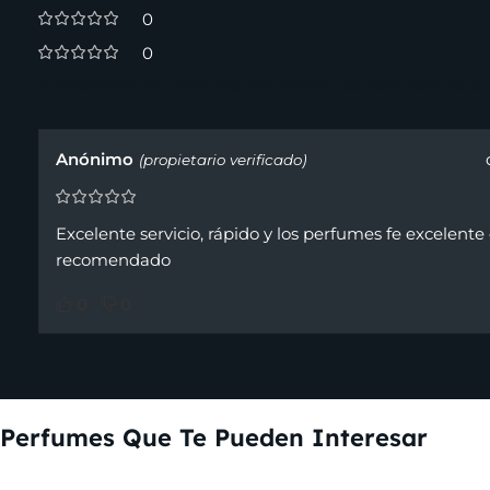
0
0
1 valoración en
Perfume Hot Water De Davidoff Para
Anónimo
(propietario verificado)
Excelente servicio, rápido y los perfumes fe excelent
recomendado
0
0
Perfumes Que Te Pueden Interesar