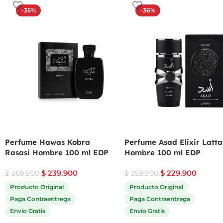
-35%
-36%
Perfume Hawas Kobra
Perfume Asad Elixir Latta
Rasasi Hombre 100 ml EDP
Hombre 100 ml EDP
$
239.900
$
229.900
$
369.900
$
359.900
Producto Original
Producto Original
Paga Contraentrega
Paga Contraentrega
Envío Gratis
Envío Gratis