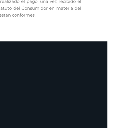
alizado el pago, una vez recibido el
statuto del Consumidor en materia del
 estan conformes.