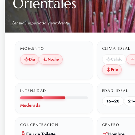
Orientales
Sensual, especiada y envolvente
MOMENTO
CLIMA IDEAL
Día
Noche
Cálido
Frío
INTENSIDAD
EDAD IDEAL
16–20
21
Moderada
CONCENTRACIÓN
GÉNERO
Eau de Toilette
Hombre