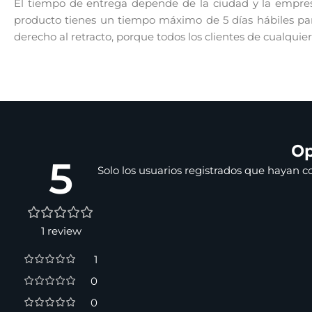
El tiempo de entrega depende de la ciudad y la empresa
producto tienes un tiempo máximo de 5 días hábiles para
derecho al retracto, porque todos los clientes de cualquie
Op
5
Solo los usuarios registrados que hayan 
1 review
1
0
0