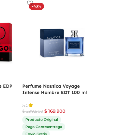
-43%
-19%
e EDP
Perfume Nautica Voyage
Perfume Angel De
Intense Hombre EDT 100 ml
Mugler Para Muje
$
559.9
5.0
$
689.900
$
169.900
$
299.900
Producto Original
Producto Original
Paga Contraentrega
Paga Contraentrega
Envío Gratis
Envío Gratis