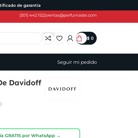
ificado de garantía
(301) 442 1522
ventas@perfumaste.com
$
0
Seguir mi pedido
De Davidoff
)
oría GRATIS por WhatsApp →