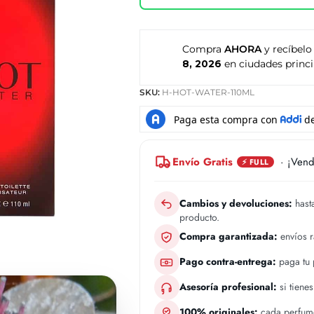
Compra
AHORA
y recíbelo
8, 2026
en ciudades princi
SKU:
H-HOT-WATER-110ML
Envío Gratis
· ¡Vend
⚡ FULL
Cambios y devoluciones:
hasta
producto.
Compra garantizada:
envíos 
Pago contra-entrega:
paga tu p
Asesoría profesional:
si tiene
100% originales:
cada perfume