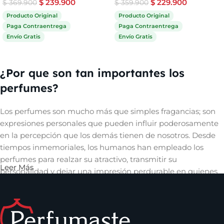
$
239.900
$
229.900
$
369.900
$
359.900
Producto Original
Producto Original
Paga Contraentrega
Paga Contraentrega
Envío Gratis
Envío Gratis
Comprar ahora
Comprar ahora
¿Por que son tan importantes los
perfumes?
Los perfumes son mucho más que simples fragancias; son
expresiones personales que pueden influir poderosamente
en la percepción que los demás tienen de nosotros. Desde
tiempos inmemoriales, los humanos han empleado los
perfumes para realzar su atractivo, transmitir su
Leer Más
personalidad y dejar una impresión perdurable en quienes
les rodean. Un aroma cautivador puede evocar recuerdos,
despertar emociones y crear una conexión íntima con
quienes nos rodean, convirtiéndose así en una herramienta
invaluable en el arte de la comunicación no verbal y en la