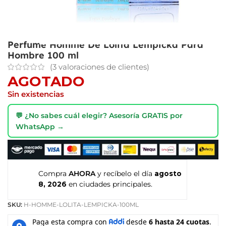
Perfume Homme De Lolita Lempicka Para
Hombre 100 ml
(
3
valoraciones de clientes)
AGOTADO
Sin existencias
💬 ¿No sabes cuál elegir? Asesoría GRATIS por
WhatsApp →
Compra
AHORA
y recíbelo el día
agosto
8, 2026
en ciudades principales.
SKU:
H-HOMME-LOLITA-LEMPICKA-100ML