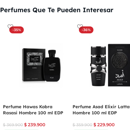
Perfumes Que Te Pueden Interesar
-35%
-36%
Perfume Hawas Kobra
Perfume Asad Elixir Latta
Rasasi Hombre 100 ml EDP
Hombre 100 ml EDP
$
239.900
$
229.900
$
369.900
$
359.900