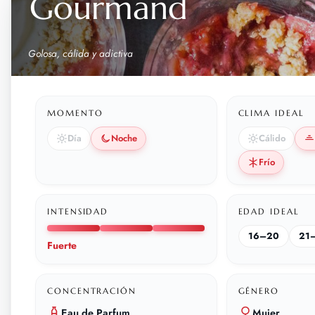
Gourmand
Golosa, cálida y adictiva
MOMENTO
CLIMA IDEAL
Día
Noche
Cálido
Frío
INTENSIDAD
EDAD IDEAL
16–20
21
Fuerte
CONCENTRACIÓN
GÉNERO
Eau de Parfum
Mujer