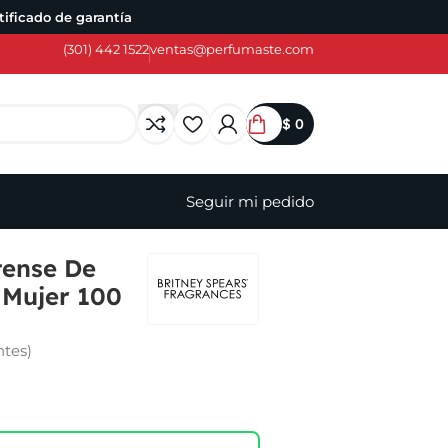
ificado de garantía
(301) 442 1522
ventas@perfumaste.com
$
0
Seguir mi pedido
tense De
 Mujer 100
ntes)