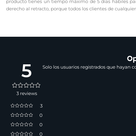
producto tienes un tiempo máximo de 5 días hábiles para
derecho al retracto, porque todos los clientes de cualquie
Op
5
Solo los usuarios registrados que hayan 
3 reviews
3
0
0
0