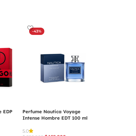
-43%
-19%
e EDP
Perfume Nautica Voyage
Perfume Angel De
Intense Hombre EDT 100 ml
Mugler Para Muje
$
559.9
5.0
$
689.900