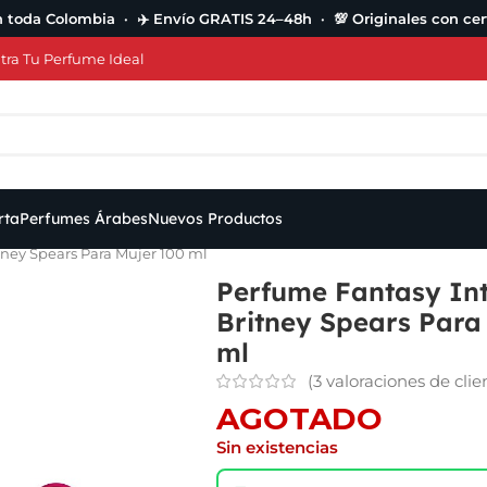
n toda Colombia · ✈️ Envío GRATIS 24–48h · 💯 Originales con cert
ra Tu Perfume Ideal
rta
Perfumes Árabes
Nuevos Productos
ney Spears Para Mujer 100 ml
Perfume Fantasy In
Britney Spears Para
ml
(
3
valoraciones de clie
AGOTADO
Sin existencias