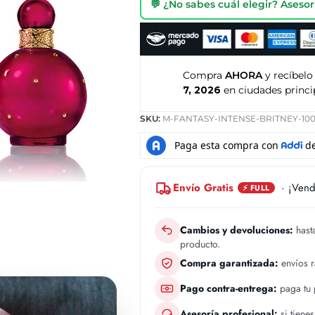
💬 ¿No sabes cuál elegir? Ases
Compra
AHORA
y recíbelo
7, 2026
en ciudades princi
SKU:
M-FANTASY-INTENSE-BRITNEY-10
Envío Gratis
· ¡Vend
⚡ FULL
Cambios y devoluciones:
hasta
producto.
Compra garantizada:
envíos 
Pago contra-entrega:
paga tu p
Asesoría profesional:
si tiene