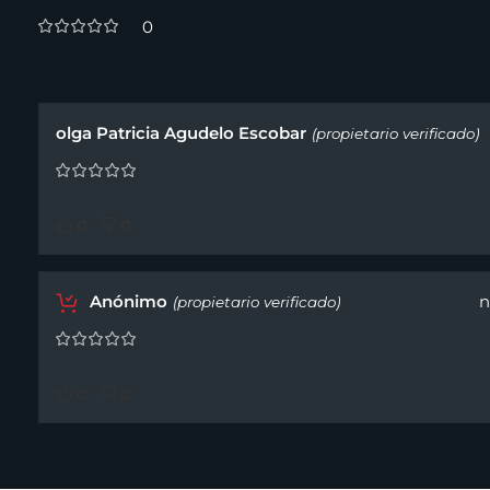
0
3 valoraciones en
Perfume Fantasy Intense De Britne
olga Patricia Agudelo Escobar
(propietario verificado)
0
0
Anónimo
n
(propietario verificado)
0
0