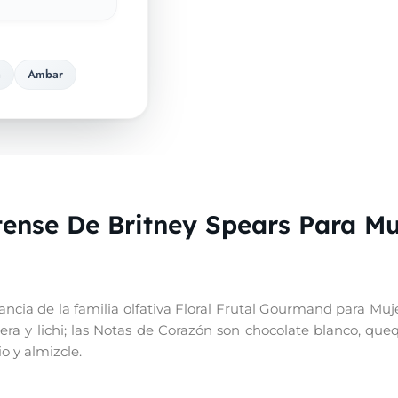
a
Ambar
ense De Britney Spears Para Mu
ancia de la familia olfativa Floral Frutal Gourmand para Muje
ra y lichi; las Notas de Corazón son chocolate blanco, quequ
o y almizcle.