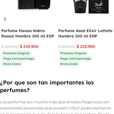
Perfume Hawas Kobra
Perfume Asad Elixir Lattafa
Rasasi Hombre 100 ml EDP
Hombre 100 ml EDP
$
239.900
$
229.900
$
369.900
$
359.900
Producto Original
Producto Original
Paga Contraentrega
Paga Contraentrega
Envío Gratis
Envío Gratis
Comprar ahora
Comprar ahora
¿Por que son tan importantes los
perfumes?
Los perfumes son mucho más que simples fragancias; son
expresiones personales que pueden influir poderosamente