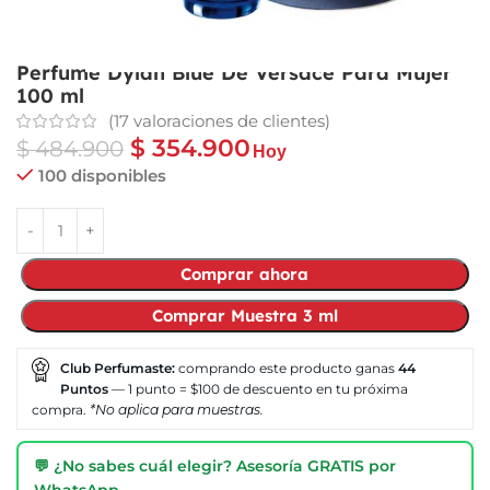
Perfume Dylan Blue De Versace Para Mujer
100 ml
(
17
valoraciones de clientes)
$
354.900
$
484.900
Hoy
100 disponibles
Comprar ahora
Comprar Muestra 3 ml
Club Perfumaste:
comprando este producto ganas
44
Puntos
— 1 punto = $100 de descuento en tu próxima
compra.
*No aplica para muestras.
💬 ¿No sabes cuál elegir? Asesoría GRATIS por
WhatsApp →