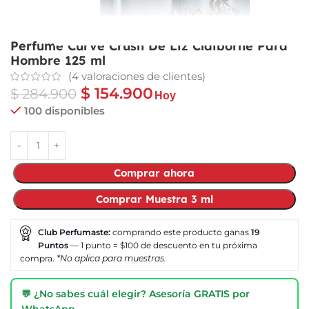
Perfume Curve Crush De Liz Claiborne Para
Hombre 125 ml
(
4
valoraciones de clientes)
$
154.900
$
284.900
Hoy
100 disponibles
Comprar ahora
Comprar Muestra 3 ml
Club Perfumaste:
comprando este producto ganas
19
Puntos
— 1 punto = $100 de descuento en tu próxima
compra.
*No aplica para muestras.
💬 ¿No sabes cuál elegir? Asesoría GRATIS por
WhatsApp →