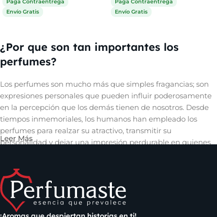
Paga Contraentrega
Paga Contraentrega
Envío Gratis
Envío Gratis
Comprar ahora
Comprar ahora
¿Por que son tan importantes los
perfumes?
Los perfumes son mucho más que simples fragancias; son
expresiones personales que pueden influir poderosamente
en la percepción que los demás tienen de nosotros. Desde
tiempos inmemoriales, los humanos han empleado los
perfumes para realzar su atractivo, transmitir su
Leer Más
personalidad y dejar una impresión perdurable en quienes
les rodean. Un aroma cautivador puede evocar recuerdos,
despertar emociones y crear una conexión íntima con
quienes nos rodean, convirtiéndose así en una herramienta
invaluable en el arte de la comunicación no verbal y en la
construcción de relaciones significativas.
¡Aromas que despiertan historias en ti!