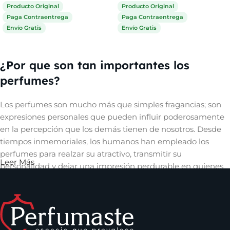
Producto Original
Producto Original
Paga Contraentrega
Paga Contraentrega
Envío Gratis
Envío Gratis
Comprar ahora
Comprar ahora
¿Por que son tan importantes los
perfumes?
Los perfumes son mucho más que simples fragancias; son
expresiones personales que pueden influir poderosamente
en la percepción que los demás tienen de nosotros. Desde
tiempos inmemoriales, los humanos han empleado los
perfumes para realzar su atractivo, transmitir su
Leer Más
personalidad y dejar una impresión perdurable en quienes
les rodean. Un aroma cautivador puede evocar recuerdos,
despertar emociones y crear una conexión íntima con
quienes nos rodean, convirtiéndose así en una herramienta
invaluable en el arte de la comunicación no verbal y en la
construcción de relaciones significativas.