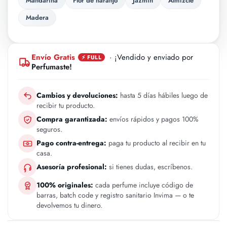
Mandarina
Flor de naranjo
Jazmin
Almizcle
Madera
Envío Gratis
· ¡Vendido y enviado por
⚡ FULL
Perfumaste!
Cambios y devoluciones:
hasta 5 días hábiles luego de
recibir tu producto.
Compra garantizada:
envíos rápidos y pagos 100%
seguros.
Pago contra-entrega:
paga tu producto al recibir en tu
casa.
Asesoría profesional:
si tienes dudas, escríbenos.
100% originales:
cada perfume incluye código de
barras, batch code y registro sanitario Invima — o te
devolvemos tu dinero.