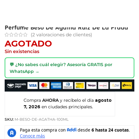
Perfume Beso De Agatha Ruiz De La Prada
(
2
valoraciones de clientes)
AGOTADO
Sin existencias
💬 ¿No sabes cuál elegir? Asesoría GRATIS por
WhatsApp →
Compra
AHORA
y recíbelo el día
agosto
7, 2026
en ciudades principales.
SKU:
M-BESO-DE-AGATHA-100ML