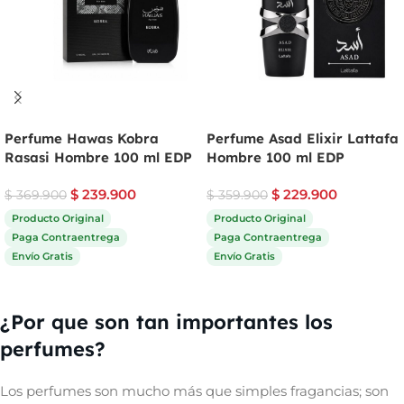
Perfume Hawas Kobra
Perfume Asad Elixir Lattafa
Rasasi Hombre 100 ml EDP
Hombre 100 ml EDP
$
239.900
$
229.900
$
369.900
$
359.900
Producto Original
Producto Original
Paga Contraentrega
Paga Contraentrega
Envío Gratis
Envío Gratis
Comprar ahora
Comprar ahora
¿Por que son tan importantes los
perfumes?
Los perfumes son mucho más que simples fragancias; son