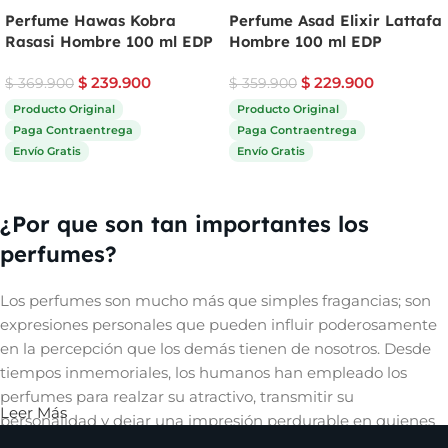
Perfume Hawas Kobra
Perfume Asad Elixir Lattafa
Rasasi Hombre 100 ml EDP
Hombre 100 ml EDP
$
239.900
$
229.900
$
369.900
$
359.900
Producto Original
Producto Original
Paga Contraentrega
Paga Contraentrega
Envío Gratis
Envío Gratis
Comprar ahora
Comprar ahora
¿Por que son tan importantes los
perfumes?
Los perfumes son mucho más que simples fragancias; son
expresiones personales que pueden influir poderosamente
en la percepción que los demás tienen de nosotros. Desde
tiempos inmemoriales, los humanos han empleado los
perfumes para realzar su atractivo, transmitir su
Leer Más
personalidad y dejar una impresión perdurable en quienes
les rodean. Un aroma cautivador puede evocar recuerdos,