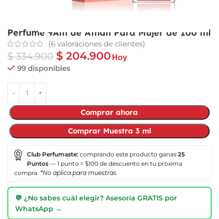
Perfume 9Am de Afnan Para Mujer de 100 ml
(
6
valoraciones de clientes)
$
204.900
$
334.900
Hoy
99 disponibles
Comprar ahora
Comprar Muestra 3 ml
Club Perfumaste:
comprando este producto ganas
25
Puntos
— 1 punto = $100 de descuento en tu próxima
compra.
*No aplica para muestras.
💬 ¿No sabes cuál elegir? Asesoría GRATIS por
WhatsApp →