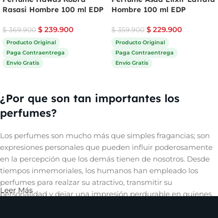
Rasasi Hombre 100 ml EDP
Hombre 100 ml EDP
$
239.900
$
229.900
$
369.900
$
359.900
Producto Original
Producto Original
Paga Contraentrega
Paga Contraentrega
Envío Gratis
Envío Gratis
Comprar ahora
Comprar ahora
¿Por que son tan importantes los
perfumes?
Los perfumes son mucho más que simples fragancias; son
expresiones personales que pueden influir poderosamente
en la percepción que los demás tienen de nosotros. Desde
tiempos inmemoriales, los humanos han empleado los
perfumes para realzar su atractivo, transmitir su
Leer Más
personalidad y dejar una impresión perdurable en quienes
les rodean. Un aroma cautivador puede evocar recuerdos,
despertar emociones y crear una conexión íntima con