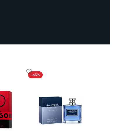
-43%
-19%