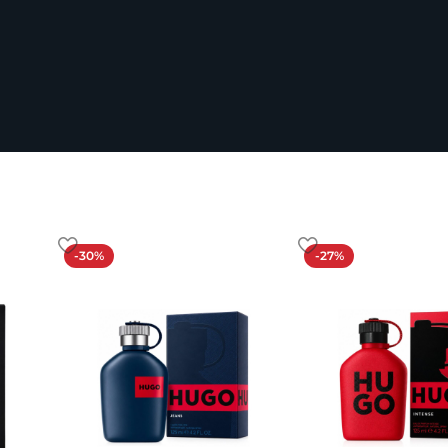
-30%
-27%