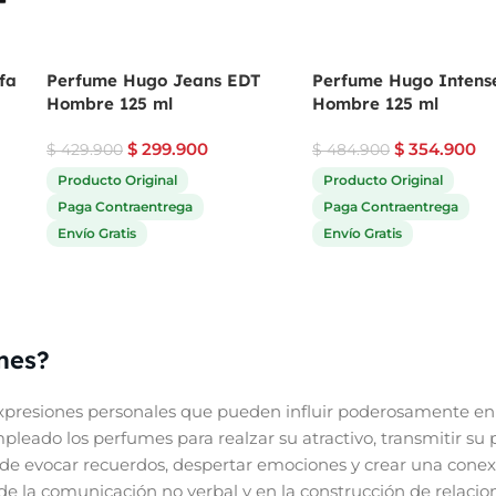
fa
Perfume Hugo Jeans EDT
Perfume Hugo Intens
Hombre 125 ml
Hombre 125 ml
$
299.900
$
354.900
$
429.900
$
484.900
Producto Original
Producto Original
Paga Contraentrega
Paga Contraentrega
Envío Gratis
Envío Gratis
mes?
presiones personales que pueden influir poderosamente en 
eado los perfumes para realzar su atractivo, transmitir su 
de evocar recuerdos, despertar emociones y crear una conex
e la comunicación no verbal y en la construcción de relacione