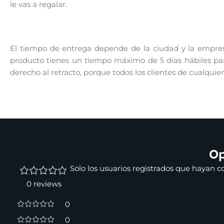
le vas a regalar.
El tiempo de entrega depende de la ciudad y la empresa
producto tienes un tiempo máximo de 5 días hábiles para
derecho al retracto, porque todos los clientes de cualquie
Op
Solo los usuarios registrados que hayan 
0 reviews
0
0