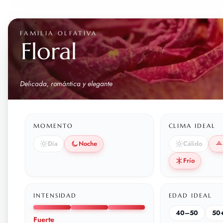
FAMILIA OLFATIVA
Floral
Delicada, romántica y elegante
MOMENTO
CLIMA IDEAL
Día
Noche
Cálido
Frío
INTENSIDAD
EDAD IDEAL
40–50
50
Fuerte