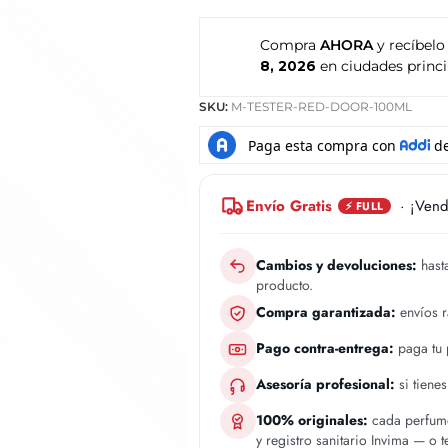
Compra
AHORA
y recíbelo
8, 2026
en ciudades princi
SKU:
M-TESTER-RED-DOOR-100ML
Envío Gratis
· ¡Vend
⚡ FULL
Cambios y devoluciones:
hasta
producto.
Compra garantizada:
envíos 
Pago contra-entrega:
paga tu p
Asesoría profesional:
si tiene
100% originales:
cada perfume
y registro sanitario Invima — o 