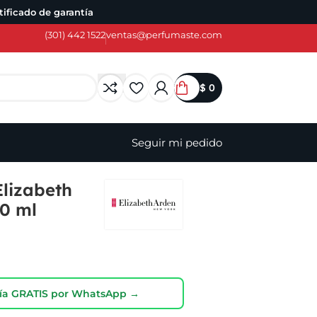
ificado de garantía
(301) 442 1522
ventas@perfumaste.com
$
0
Seguir mi pedido
Elizabeth
0 ml
oría GRATIS por WhatsApp →