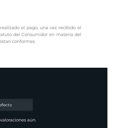
alizado el pago, una vez recibido el
statuto del Consumidor en materia del
 estan conformes.
ciones
valoraciones aún.