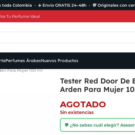
n toda Colombia · ✈️ Envío GRATIS 24–48h · 💯 Originales con cert
ra Tu Perfume Ideal
rta
Perfumes Árabes
Nuevos Productos
den Para Mujer 100 ml
Tester Red Door De 
Arden Para Mujer 10
AGOTADO
Sin existencias
💬 ¿No sabes cuál elegir? Ases