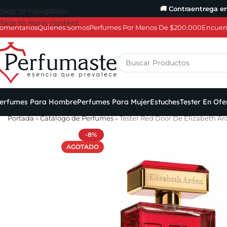
🚚 Contraentrega e
Skip to navigation
Skip to main content
omentarios
Quiénes Somos
Perfumes Por Menos De $200.000
Encuent
erfumes Para Hombre
Perfumes Para Mujer
Estuches
Tester En Ofe
Portada
»
Catálogo de Perfumes
»
Tester Red Door De Elizabeth Ar
-8%
AGOTADO