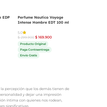
e EDP
Perfume Nautica Voyage
Perfume Angel De
Intense Hombre EDT 100 ml
Mugler Para Muje
$
559.9
5.0
$
689.900
$
169.900
$
299.900
Producto Original
Producto Original
Paga Contraentrega
Paga Contraentrega
Envío Gratis
Envío Gratis
la percepción que los demás tienen de
personalidad y dejar una impresión
ión íntima con quienes nos rodean,
s significativas.