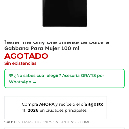
Tester The Only One Intense de Dolce &
Gabbana Para Mujer 100 ml
AGOTADO
Sin existencias
💬 ¿No sabes cuál elegir? Asesoría GRATIS por
WhatsApp →
Compra
AHORA
y recíbelo el día
agosto
11, 2026
en ciudades principales.
SKU:
TESTER-M-THE-ONLY-ONE-INTENSE-100ML