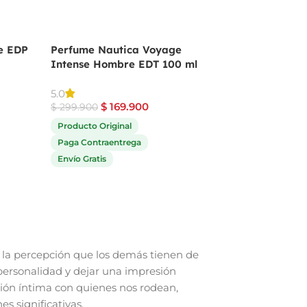
e EDP
Perfume Nautica Voyage
Perfume Angel De
Intense Hombre EDT 100 ml
Mugler Para Muje
$
559.9
5.0
$
689.900
$
169.900
$
299.900
Producto Original
Producto Original
Paga Contraentrega
Paga Contraentrega
Envío Gratis
Envío Gratis
la percepción que los demás tienen de
personalidad y dejar una impresión
ión íntima con quienes nos rodean,
s significativas.