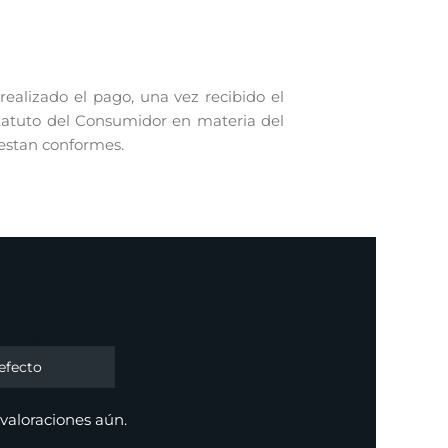
alizado el pago, una vez recibido el
statuto del Consumidor en materia del
 estan conformes.
ciones
valoraciones aún.