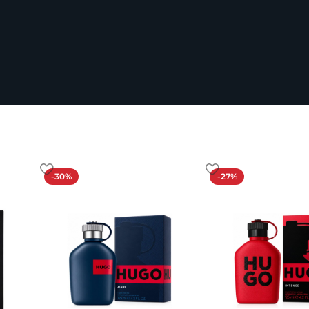
-30%
-27%