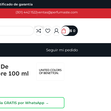
ificado de garantía
(301) 442 1522
ventas@perfumaste.com
$
0
Seguir mi pedido
 De
re 100 ml
oría GRATIS por WhatsApp →