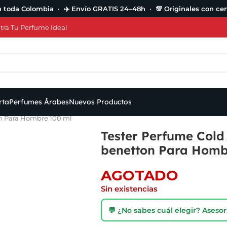
n toda Colombia · ✈️ Envío GRATIS 24–48h · 💯 Originales con cert
ra Tu Perfume Ideal
rta
Perfumes Árabes
Nuevos Productos
on Para Hombre 100 ml
Tester Perfume Cold
benetton Para Homb
AGOTADO
Sin existencias
💬 ¿No sabes cuál elegir? Ases