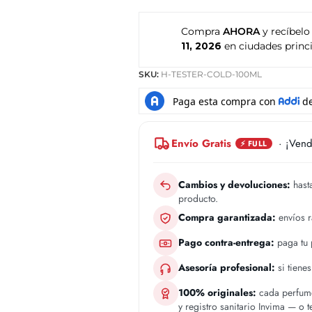
Compra
AHORA
y recíbelo
11, 2026
en ciudades princi
SKU:
H-TESTER-COLD-100ML
Envío Gratis
· ¡Vend
⚡ FULL
Cambios y devoluciones:
hasta
producto.
Compra garantizada:
envíos 
Pago contra-entrega:
paga tu p
Asesoría profesional:
si tiene
100% originales:
cada perfume
y registro sanitario Invima — o 