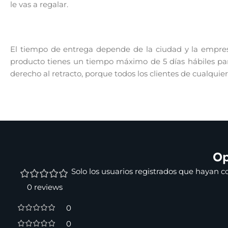
le vas a regalar.
El tiempo de entrega depende de la ciudad y la empresa
producto tienes un tiempo máximo de 5 días hábiles para
derecho al retracto, porque todos los clientes de cualquie
Op
Solo los usuarios registrados que hayan 
0 reviews
0
0