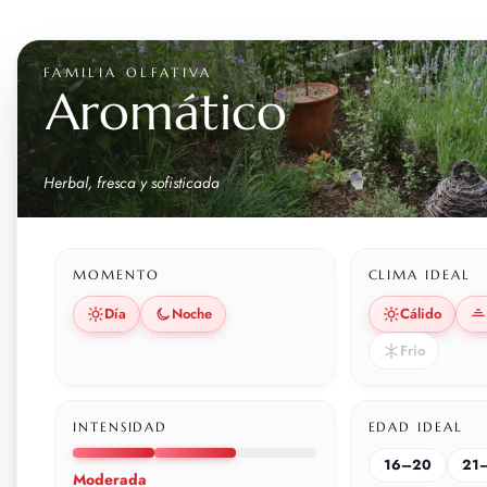
FAMILIA OLFATIVA
Aromático
Herbal, fresca y sofisticada
MOMENTO
CLIMA IDEAL
Día
Noche
Cálido
Frío
INTENSIDAD
EDAD IDEAL
16–20
21
Moderada