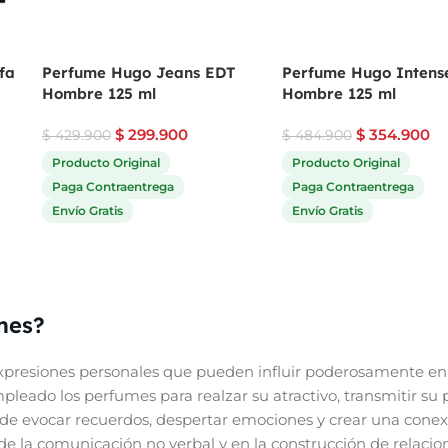
fa
Perfume Hugo Jeans EDT
Perfume Hugo Intens
Hombre 125 ml
Hombre 125 ml
$
299.900
$
354.900
$
429.900
$
484.900
Producto Original
Producto Original
Paga Contraentrega
Paga Contraentrega
Envío Gratis
Envío Gratis
mes?
presiones personales que pueden influir poderosamente en 
eado los perfumes para realzar su atractivo, transmitir su 
de evocar recuerdos, despertar emociones y crear una conex
e la comunicación no verbal y en la construcción de relacione