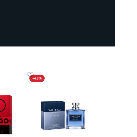
-43%
-19%