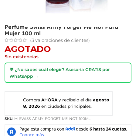
Perfume Swiss Army Forget Me Not Para
Mujer 100 ml
(
3
valoraciones de clientes)
AGOTADO
Sin existencias
💬 ¿No sabes cuál elegir? Asesoría GRATIS por
WhatsApp →
Compra
AHORA
y recíbelo el día
agosto
8, 2026
en ciudades principales.
SKU:
M-SWISS-ARMY-FORGET-ME-NOT-100ML