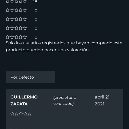
18
0
0
0
0
Solo los usuarios registrados que hayan comprado este
producto pueden hacer una valoración.
18 valoraciones en
Perfume Invicto For Men De
Diesel Para Hombre 75 ml
GUILLERMO
abril 21,
(propietario
ZAPATA
verificado)
2021
0
0