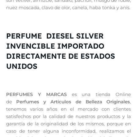
son vetiver, almizcle, sándalo, pachulí, musgo de roble,
nuez moscada, clavo de olor, canela, haba tonka y anís.
PERFUME DIESEL SILVER
INVENCIBLE IMPORTADO
DIRECTAMENTE DE ESTADOS
UNIDOS
PERFUMES Y MARCAS
es una tienda Online
de
Perfumes y Artículos de Belleza Originales
,
tenemos varios años en el mercado con clientes
satisfechos por la calidad de nuestros productos y la
garantía de la originalidad de los mismos, porque en
caso de tener alguna inconformidad, realizamos el