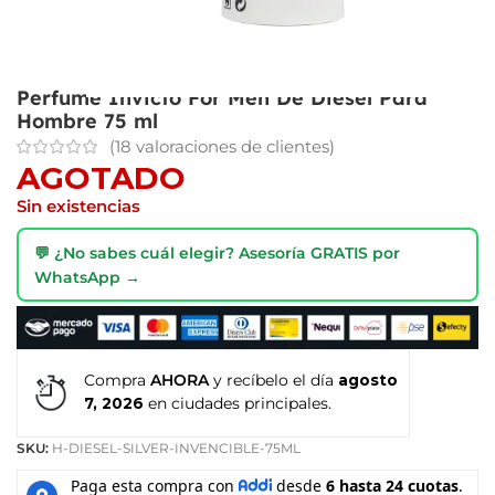
Perfume Invicto For Men De Diesel Para
Hombre 75 ml
(
18
valoraciones de clientes)
AGOTADO
Sin existencias
💬 ¿No sabes cuál elegir? Asesoría GRATIS por
WhatsApp →
Compra
AHORA
y recíbelo el día
agosto
7, 2026
en ciudades principales.
SKU:
H-DIESEL-SILVER-INVENCIBLE-75ML