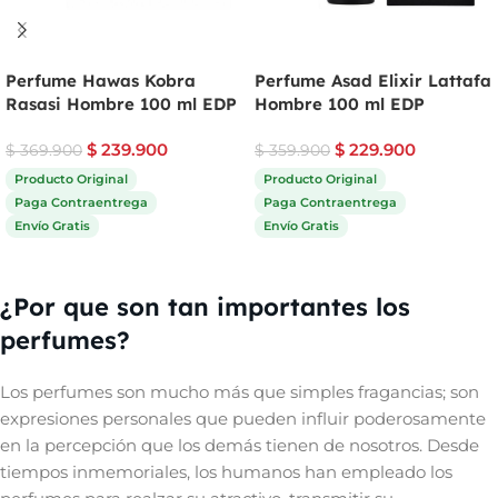
Perfume Hawas Kobra
Perfume Asad Elixir Lattafa
Rasasi Hombre 100 ml EDP
Hombre 100 ml EDP
$
239.900
$
229.900
$
369.900
$
359.900
Producto Original
Producto Original
Paga Contraentrega
Paga Contraentrega
Envío Gratis
Envío Gratis
Comprar ahora
Comprar ahora
¿Por que son tan importantes los
perfumes?
Los perfumes son mucho más que simples fragancias; son
expresiones personales que pueden influir poderosamente
en la percepción que los demás tienen de nosotros. Desde
tiempos inmemoriales, los humanos han empleado los