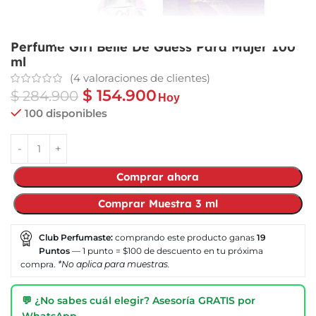
Perfume Girl Belle De Guess Para Mujer 100
ml
(
4
valoraciones de clientes)
$
154.900
$
284.900
Hoy
100 disponibles
Comprar ahora
Comprar Muestra 3 ml
Club Perfumaste:
comprando este producto ganas
19
Puntos
— 1 punto = $100 de descuento en tu próxima
compra.
*No aplica para muestras.
💬 ¿No sabes cuál elegir? Asesoría GRATIS por
WhatsApp →