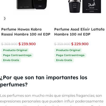
Perfume Hawas Kobra
Perfume Asad Elixir Lattafa
Rasasi Hombre 100 ml EDP
Hombre 100 ml EDP
$
239.900
$
229.900
$
369.900
$
359.900
Producto Original
Producto Original
Paga Contraentrega
Paga Contraentrega
Envío Gratis
Envío Gratis
Comprar ahora
Comprar ahora
¿Por que son tan importantes los
perfumes?
Los perfumes son mucho más que simples fragancias; son
expresiones personales que pueden influir poderosamente