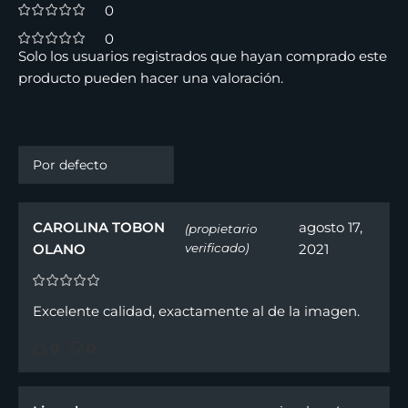
0
0
Solo los usuarios registrados que hayan comprado este
producto pueden hacer una valoración.
6 valoraciones en
Perfume Gems Power De Tous Para
Mujer 100 ml
CAROLINA TOBON
agosto 17,
(propietario
OLANO
verificado)
2021
Excelente calidad, exactamente al de la imagen.
0
0