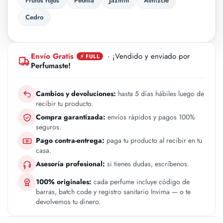
Frutos rojos
Peonia
Jazmin
Almizcle
Cedro
Envío Gratis
· ¡Vendido y enviado por
⚡ FULL
Perfumaste!
Cambios y devoluciones:
hasta 5 días hábiles luego de
recibir tu producto.
Compra garantizada:
envíos rápidos y pagos 100%
seguros.
Pago contra-entrega:
paga tu producto al recibir en tu
casa.
Asesoría profesional:
si tienes dudas, escríbenos.
100% originales:
cada perfume incluye código de
barras, batch code y registro sanitario Invima — o te
devolvemos tu dinero.