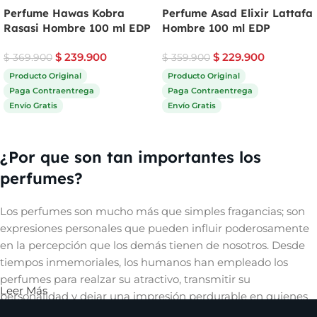
Perfume Hawas Kobra
Perfume Asad Elixir Lattafa
Rasasi Hombre 100 ml EDP
Hombre 100 ml EDP
$
239.900
$
229.900
$
369.900
$
359.900
Producto Original
Producto Original
Paga Contraentrega
Paga Contraentrega
Envío Gratis
Envío Gratis
Comprar ahora
Comprar ahora
¿Por que son tan importantes los
perfumes?
Los perfumes son mucho más que simples fragancias; son
expresiones personales que pueden influir poderosamente
en la percepción que los demás tienen de nosotros. Desde
tiempos inmemoriales, los humanos han empleado los
perfumes para realzar su atractivo, transmitir su
Leer Más
personalidad y dejar una impresión perdurable en quienes
les rodean. Un aroma cautivador puede evocar recuerdos,