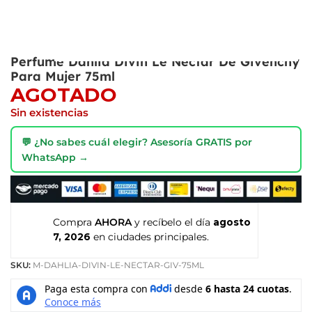
Perfume Dahlia Divin Le Nectar De Givenchy
Para Mujer 75ml
AGOTADO
Sin existencias
💬 ¿No sabes cuál elegir? Asesoría GRATIS por
WhatsApp →
Compra
AHORA
y recíbelo el día
agosto
7, 2026
en ciudades principales.
SKU:
M-DAHLIA-DIVIN-LE-NECTAR-GIV-75ML