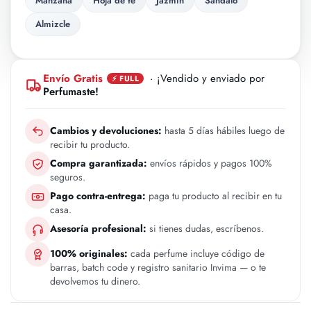
Manzana
Hoja de te
Jazmin
Sandalo
Almizcle
Envío Gratis
· ¡Vendido y enviado por
⚡ FULL
Perfumaste!
Cambios y devoluciones:
hasta 5 días hábiles luego de
recibir tu producto.
Compra garantizada:
envíos rápidos y pagos 100%
seguros.
Pago contra-entrega:
paga tu producto al recibir en tu
casa.
Asesoría profesional:
si tienes dudas, escríbenos.
100% originales:
cada perfume incluye código de
barras, batch code y registro sanitario Invima — o te
devolvemos tu dinero.