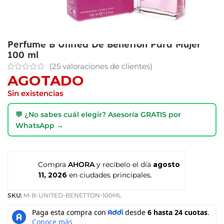
Perfume B United De Benetton Para Mujer
100 ml
(
25
valoraciones de clientes)
AGOTADO
Sin existencias
💬 ¿No sabes cuál elegir? Asesoría GRATIS por
WhatsApp →
Compra
AHORA
y recíbelo el día
agosto
11, 2026
en ciudades principales.
SKU:
M-B-UNITED-BENETTON-100ML