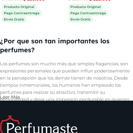
Producto Original
Producto Original
Paga Contraentrega
Paga Contraentrega
Envío Gratis
Envío Gratis
Comprar ahora
Comprar ahora
¿Por que son tan importantes los
perfumes?
Los perfumes son mucho más que simples fragancias; son
expresiones personales que pueden influir poderosamente
en la percepción que los demás tienen de nosotros. Desde
tiempos inmemoriales, los humanos han empleado los
perfumes para realzar su atractivo, transmitir su
Leer Más
personalidad y dejar una impresión perdurable en quienes
les rodean. Un aroma cautivador puede evocar recuerdos,
despertar emociones y crear una conexión íntima con
quienes nos rodean, convirtiéndose así en una herramienta
invaluable en el arte de la comunicación no verbal y en la