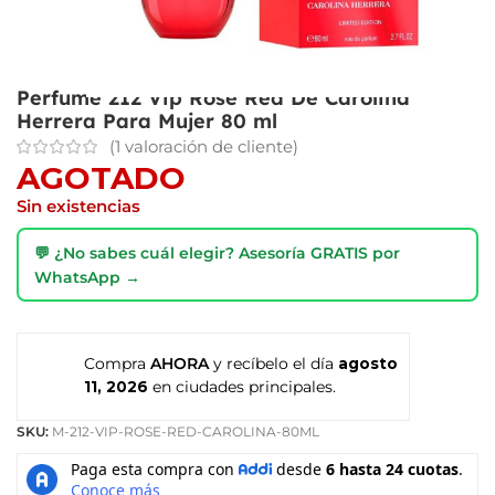
Perfume 212 Vip Rose Red De Carolina
Herrera Para Mujer 80 ml
(
1
valoración de cliente)
AGOTADO
Sin existencias
💬 ¿No sabes cuál elegir? Asesoría GRATIS por
WhatsApp →
Compra
AHORA
y recíbelo el día
agosto
11, 2026
en ciudades principales.
SKU:
M-212-VIP-ROSE-RED-CAROLINA-80ML