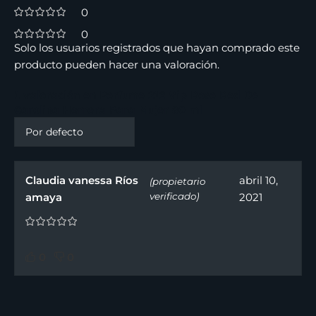
0
0
Solo los usuarios registrados que hayan comprado este
producto pueden hacer una valoración.
1 valoración en
Perfume 212 Vip Rose Red De
Carolina Herrera Para Mujer 80 ml
Claudia vanessa Ríos
abril 10,
(propietario
amaya
verificado)
2021
0
0