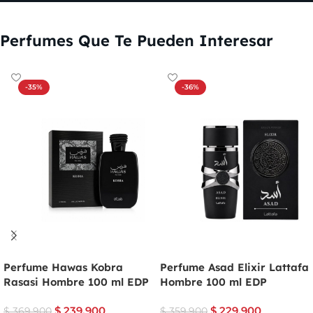
Perfumes Que Te Pueden Interesar
-35%
-36%
Perfume Hawas Kobra
Perfume Asad Elixir Lattafa
Rasasi Hombre 100 ml EDP
Hombre 100 ml EDP
$
239.900
$
229.900
$
369.900
$
359.900